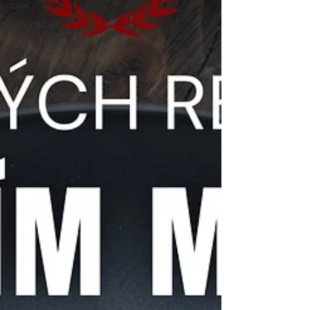
cest
Tréninková
dovolená
Zdraví