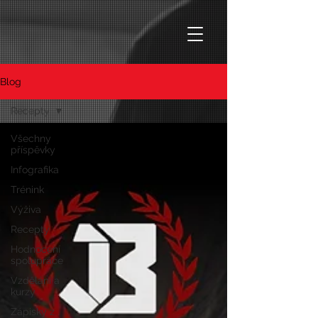
Blog
Recepty
Všechny
příspěvky
Infografika
Trénink
Výživa
Recepty
Hodnocení
spolupráce
Vzdělání a
kurzy
Zápisky z