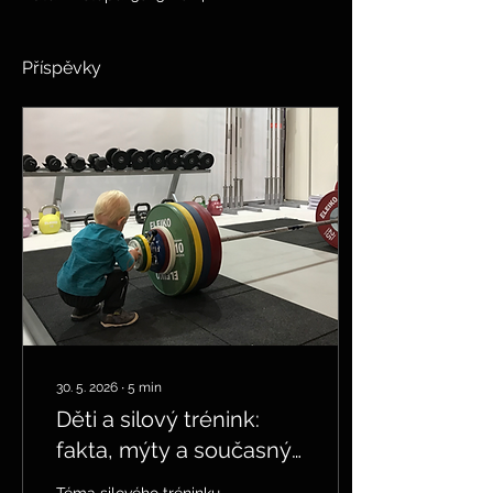
Příspěvky
30. 5. 2026
∙
5
min
Děti a silový trénink:
fakta, mýty a současný
pohled na rozvoj síly u