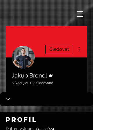
Další akce
Sledovat
Správce
Jakub Brendl
0 Sledující
0 Sledované
Profil
Datum vstupu: 30. 3. 2024