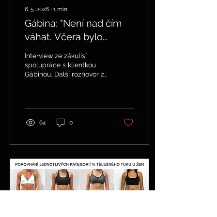
6. 5. 2026
∙
1
min
Gábina: "Není nad čím
váhat. Včera bylo
pozdě!"
Interview ze zákulisí
spolupráce s klientkou
Gábinou. Další rozhovor z
fitka v rámci projektu
"Mezi sériema!".
64
0