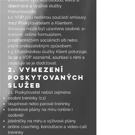
a Klientem, fyzickou osobou, která si
objednává a využívá služby
Poskytovatele.
1.2. VOP jsou nedílnou součástí smlouvy
mezi Poskytovatelem a Klientem.
Smlouva může být uzavřena osobně, e-
mailem, online formulářem,
prostřednictvím sociálních sítí nebo
jiným prokazatelným způsobem.
1.3. Objednávkou služby Klient potvrzuje,
že se s VOP seznámil, souhlasí s nimi a
zavazuje se je dodržovat.
2. Vymezení
poskytovaných
služeb
2.1. Poskytovatel nabízí zejména:
osobní tréninky (1:1)
skupinové nebo párové tréninky
tréninkové plány na míru (online i
osobně)
jídelníčky na míru a výživové plány
online coaching, konzultace a video-call
tréninky