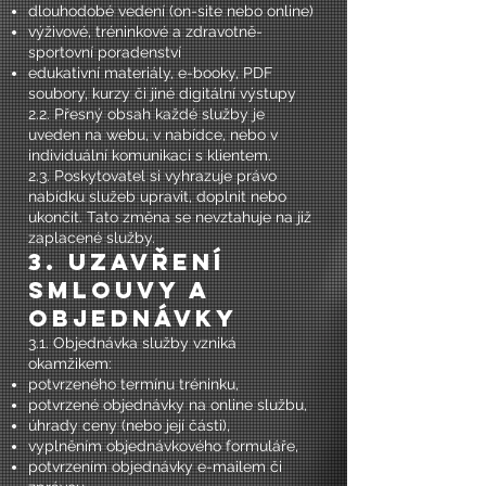
dlouhodobé vedení (on-site nebo online)
výživové, tréninkové a zdravotně-
sportovní poradenství
edukativní materiály, e-booky, PDF
soubory, kurzy či jiné digitální výstupy
2.2. Přesný obsah každé služby je
uveden na webu, v nabídce, nebo v
individuální komunikaci s klientem.
2.3. Poskytovatel si vyhrazuje právo
nabídku služeb upravit, doplnit nebo
ukončit. Tato změna se nevztahuje na již
zaplacené služby.
3. Uzavření
smlouvy a
objednávky
3.1. Objednávka služby vzniká
okamžikem:
potvrzeného termínu tréninku,
potvrzené objednávky na online službu,
úhrady ceny (nebo její části),
vyplněním objednávkového formuláře,
potvrzením objednávky e-mailem či