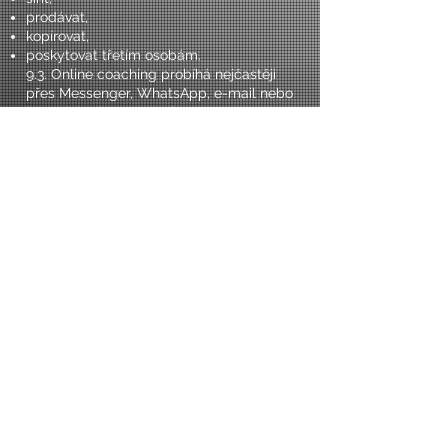
prodávat,
kopírovat,
poskytovat třetím osobám.
9.3. Online coaching probíhá nejčastěji
přes Messenger, WhatsApp, e-mail nebo
jinou dohodnutou platformu.
9.4. Jakékoliv tréninkové plány, jídelníčky,
metodiky, materiály, dokumenty nebo
jiné výstupy vytvořené Poskytovatelem
jsou autorským dílem. Bez předchozího
písemného souhlasu Poskytovatele je
zakázáno jejich zveřejňování,
rozmnožování, sdílení nebo komerční
využití.
10. Ochrana
osobních údajů
(GDPR)
10.1. Poskytovatel zpracovává osobní
údaje klientů v rozsahu:
jméno, příjmení
kontaktní údaje
informace o zdravotním stavu, cílech a