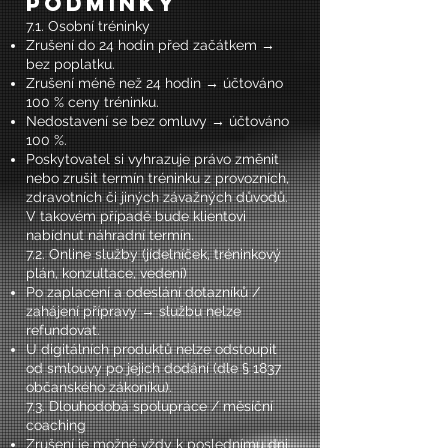
podmínky
7.1. Osobní tréninky
Zrušení do 24 hodin před začátkem →
bez poplatku.
Zrušení méně než 24 hodin → účtováno
100 % ceny tréninku.
Nedostavení se bez omluvy → účtováno
100 %.
Poskytovatel si vyhrazuje právo změnit
nebo zrušit termín tréninku z provozních,
zdravotních či jiných závažných důvodů.
V takovém případě bude klientovi
nabídnut náhradní termín.
7.2. Online služby (jídelníček, tréninkový
plán, konzultace, vedení)
Po zaplacení a odeslání dotazníků /
zahájení přípravy → službu nelze
refundovat.
U digitálních produktů nelze odstoupit
od smlouvy po jejich dodání (dle § 1837
občanského zákoníku).
7.3. Dlouhodobá spolupráce / měsíční
coaching
Zrušení je možné vždy k poslednímu dni