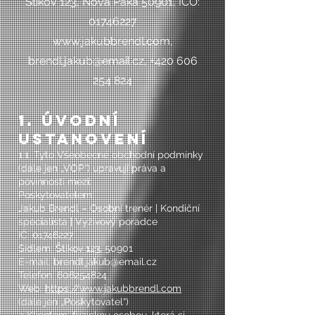
Štikov 123, Nová Paka 50901, IČO:
01746227
www.jakubbrendl.com,
brendl.jakub@email.cz, +420 606
254 824
1. Úvodní
ustanovení
1.1. Tyto Všeobecné obchodní podmínky
(dále jen „VOP“) upravují práva a
povinnosti mezi:
Poskytovatelem:
Jakub Brendl – Osobní trenér | Kondiční
specialista | Výživový poradce
IČ: 01746227
Sídlem: Štikov 123, 50901
E-mail: brendl.jakub@email.cz
Telefon: 606254824
Web:
https://www.jakubbrendl.com
(dále jen „Poskytovatel“)