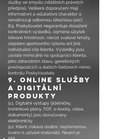
služby ve smyslu zvláštních právních
předpisů. Veškerá doporučení mají
informativní a edukativní charakter a
nenahrazují odbornou lékařskou péči.
8.5. Poskytovatel negarantuje dosažení
konkrétních výsledků, zejména úbytek
tělesné hmotnosti, nárůst svalové hmoty,
zlepšení sportovního výkonu ani jiné
individuální cíle klienta. Výsledky jsou
závislé mimo jiné na spolupráci klienta,
jeho zdravotním stavu, genetických
predispozicích a dalších faktorech mimo
kontrolu Poskytovatele.
9. Online služby
a digitální
produkty
9.1. Digitální výstupy (jídelníčky,
tréninkové plány, PDF, e-booky, videa,
dokumenty) jsou doručovány
elektronicky.
9.2. Klient získává osobní, nepřenosnou
licenci k užívání materiálů. Nesmí je:
šířit,