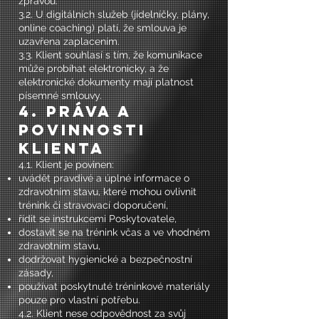
zprávou.
3.2. U digitálních služeb (jídelníčky, plány,
online coaching) platí, že smlouva je
uzavřena zaplacením.
3.3. Klient souhlasí s tím, že komunikace
může probíhat elektronicky, a že
elektronické dokumenty mají platnost
písemné smlouvy.
4. Práva a
povinnosti
klienta
4.1. Klient je povinen:
uvádět pravdivé a úplné informace o
zdravotním stavu, které mohou ovlivnit
trénink či stravovací doporučení,
řídit se instrukcemi Poskytovatele,
dostavit se na trénink včas a ve vhodném
zdravotním stavu,
dodržovat hygienické a bezpečnostní
zásady,
používat poskytnuté tréninkové materiály
pouze pro vlastní potřebu.
4.2. Klient nese odpovědnost za svůj