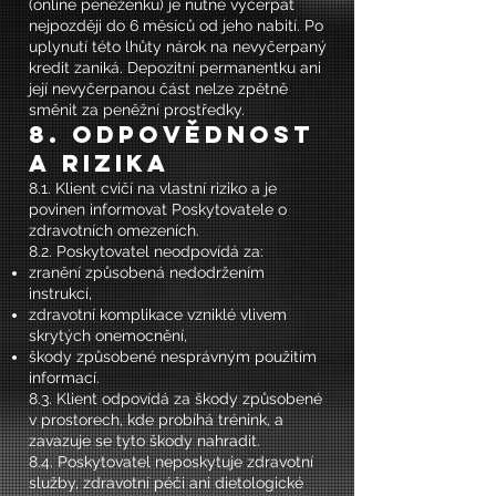
(online peněženku) je nutné vyčerpat
nejpozději do 6 měsíců od jeho nabití. Po
uplynutí této lhůty nárok na nevyčerpaný
kredit zaniká. Depozitní permanentku ani
její nevyčerpanou část nelze zpětně
směnit za peněžní prostředky.
8. Odpovědnost
a rizika
8.1. Klient cvičí na vlastní riziko a je
povinen informovat Poskytovatele o
zdravotních omezeních.
8.2. Poskytovatel neodpovídá za:
zranění způsobená nedodržením
instrukcí,
zdravotní komplikace vzniklé vlivem
skrytých onemocnění,
škody způsobené nesprávným použitím
informací.
8.3. Klient odpovídá za škody způsobené
v prostorech, kde probíhá trénink, a
zavazuje se tyto škody nahradit.
8.4. Poskytovatel neposkytuje zdravotní
služby, zdravotní péči ani dietologické