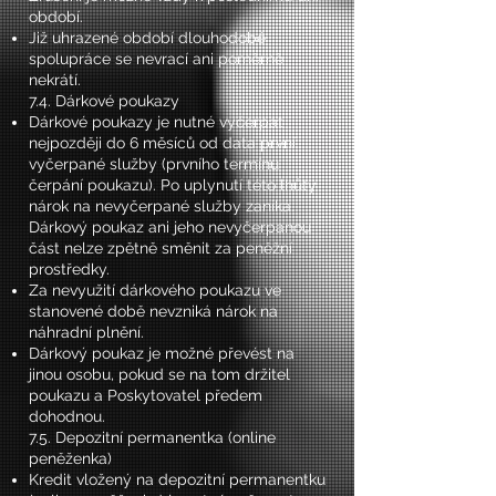
období.
Již uhrazené období dlouhodobé
spolupráce se nevrací ani poměrně
nekrátí.
7.4. Dárkové poukazy
Dárkové poukazy je nutné vyčerpat
nejpozději do 6 měsíců od data první
vyčerpané služby (prvního termínu
čerpání poukazu). Po uplynutí této lhůty
nárok na nevyčerpané služby zaniká.
Dárkový poukaz ani jeho nevyčerpanou
část nelze zpětně směnit za peněžní
prostředky.
Za nevyužití dárkového poukazu ve
stanovené době nevzniká nárok na
náhradní plnění.
Dárkový poukaz je možné převést na
jinou osobu, pokud se na tom držitel
poukazu a Poskytovatel předem
dohodnou.
7.5. Depozitní permanentka (online
peněženka)
Kredit vložený na depozitní permanentku