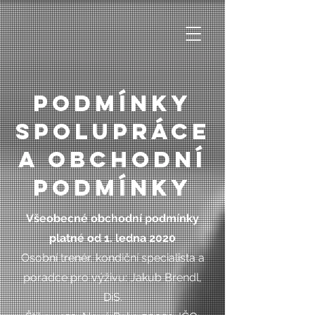
Podmínky
spolupráce
a obchodní
podmínky
Všeobecné obchodní podmínky
platné od 1. ledna 2020
Osobní trenér, kondiční specialista a
poradce pro výživu: Jakub Brendl,
DiS.