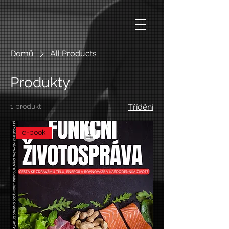
Domů
All Products
Produkty
1 produkt
Třídění
e-book