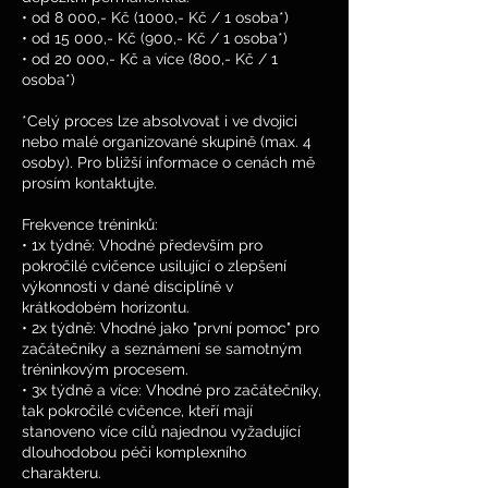
• od 8 000,- Kč (1000,- Kč / 1 osoba*)
• od 15 000,- Kč (900,- Kč / 1 osoba*)
• od 20 000,- Kč a více (800,- Kč / 1
osoba*)
*Celý proces lze absolvovat i ve dvojici
nebo malé organizované skupině (max. 4
osoby). Pro bližší informace o cenách mě
prosím kontaktujte.
Frekvence tréninků:
• 1x týdně: Vhodné především pro
pokročilé cvičence usilující o zlepšení
výkonnosti v dané disciplíně v
krátkodobém horizontu.
• 2x týdně: Vhodné jako "první pomoc" pro
začátečníky a seznámení se samotným
tréninkovým procesem.
• 3x týdně a více: Vhodné pro začátečníky,
tak pokročilé cvičence, kteří mají
stanoveno více cílů najednou vyžadující
dlouhodobou péči komplexního
charakteru.