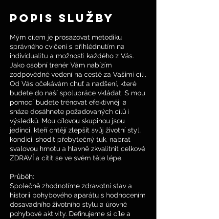
Popis služby
Mým cílem je prosazovat metodiku
správného cvičení s přihlédnutím na
individualitu a možnosti každého z Vás. ​
Jako osobní trenér Vám nabízím
zodpovědné vedení na cestě za Vašimi cíli.
Od Vás očekávám chuť a nadšení, které
budete do naší spolupráce vkládat. S mou
pomocí budete trénovat efektivněji a
snáze dosáhnete požadovaných cílů i
výsledků. Mou cílovou skupinou jsou
jedinci, kteří chtějí zlepšit svůj životní styl,
kondici, shodit přebytečný tuk, nabrat
svalovou hmotu a hlavně zkvalitnit celkové
ZDRAVÍ a cítit se ve svém těle lépe.
Průběh:
Společně zhodnotíme zdravotní stav a
historii pohybového aparátu s hodnocením
dosavadního životního stylu a úrovně
pohybové aktivity. Definujeme si cíle a