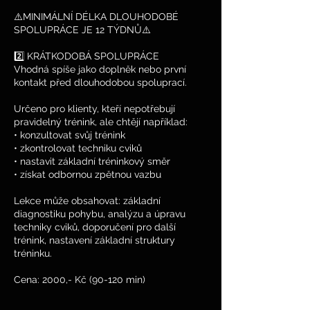
⚠️MINIMÁLNÍ DÉLKA DLOUHODOBÉ
SPOLUPRÁCE JE 12 TÝDNŮ⚠️
2️⃣ KRÁTKODOBÁ SPOLUPRÁCE
Vhodná spíše jako doplněk nebo první
kontakt před dlouhodobou spoluprací.
Určeno pro klienty, kteří nepotřebují
pravidelný trénink, ale chtějí například:
• konzultovat svůj trénink
• zkontrolovat techniku cviků
• nastavit základní tréninkový směr
• získat odbornou zpětnou vazbu
Lekce může obsahovat: základní
diagnostiku pohybu, analýzu a úpravu
techniky cviků, doporučení pro další
trénink, nastavení základní struktury
tréninku.
Cena: 2000,- Kč (90-120 min)