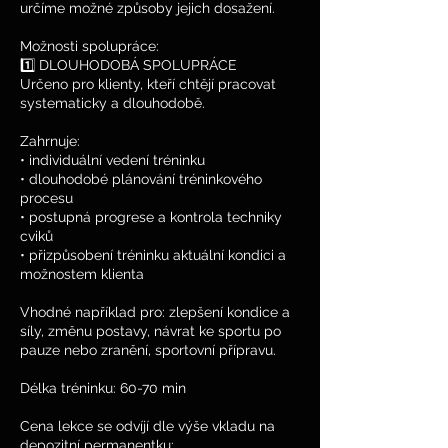
určíme možné způsoby jejich dosažení.
Možnosti spolupráce:
1️⃣ DLOUHODOBÁ SPOLUPRÁCE
Určeno pro klienty, kteří chtějí pracovat
systematicky a dlouhodobě.
Zahrnuje:
• individuální vedení tréninku
• dlouhodobé plánování tréninkového
procesu
• postupná progrese a kontrola techniky
cviků
• přizpůsobení tréninku aktuální kondici a
možnostem klienta
Vhodné například pro: zlepšení kondice a
síly, změnu postavy, návrat ke sportu po
pauze nebo zranění, sportovní přípravu.
Délka tréninku: 60-70 min
Cena lekce se odvíjí dle výše vkladu na
depozitní permanentku: