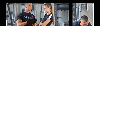
Storno
podmínky
Pro zrušení nebo změnu vaší rezervace
mně kontaktujte alespoň 24h předem.
Bližší informace a podmínky týkající se
spolupráce a rezervací najdete
specifikovány zde:
www.jakubbrendl.com/pravidla.