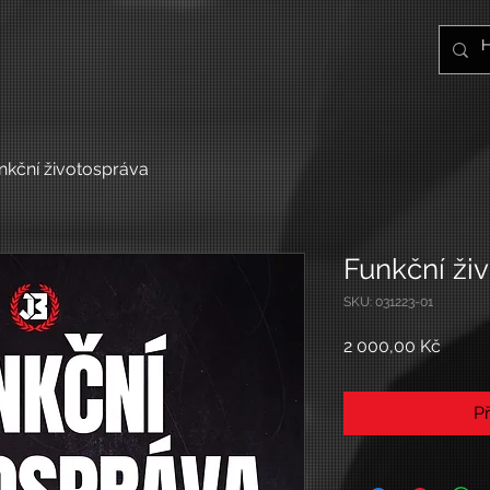
nkční životospráva
Funkční ži
SKU: 031223-01
Cena
2 000,00 Kč
Př