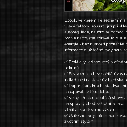
Ebook, ve kterém Tě seznámím 
ti jaké faktory jsou určující při s
autoregulace, naučím tě pomocí 
rychle nachystat zdravé jídlo, a ja
energie - bez nutnosti počítat kal
informace a užitečné rady souvise
✅ Praktický, jednoduchý a efekti
pokrmů.
✅ Bez vážení a bez počítání vás 
individualní nastavení z hlediska p
✅ Doporučení, kde hledat kvalitní 
nakupovat i v této době.
✅ Velký přehled doplňků stravy a
na správný chod zažívání, a také
vitality i sportovního výkonu.
✅ Užitečné rady, informace a vlas
životním stylem.