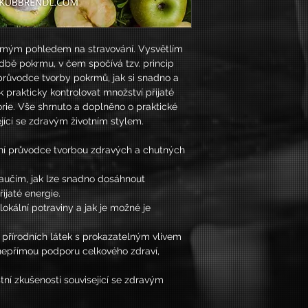
s mým pohledem na
stravování. Vysvětlím 
kladbě pokrmu, v čem spočívá tzv. princip 
průvodce tvorby 
pokrmů, jak si snadno a 
k prakticky kontrolovat množství přijaté 
orie. Vše shrnuto a doplněno o praktické 
jící se zdravým životním stylem.
vní průvodce tvorbou zdravých a chutných 
naučím, jak lze snadno dosáhnout 
řijaté energie.
lokální potraviny a jak je možné je 
 přírodních látek s prokazatelným vlivem 
 nepřímou podporu celkového zdraví, 
tní zkušenosti související se zdravým 