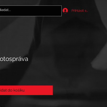
Přihlásit se
votospráva
idat do košíku