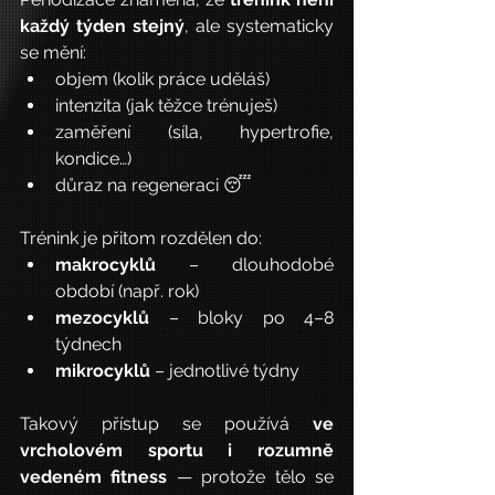
každý týden stejný
, ale systematicky 
se mění:
objem (kolik práce uděláš)
intenzita (jak těžce trénuješ)
zaměření (síla, hypertrofie, 
kondice…)
důraz na regeneraci 😴
Trénink je přitom rozdělen do:
makrocyklů
 – dlouhodobé 
období (např. rok)
mezocyklů
 – bloky po 4–8 
týdnech
mikrocyklů
 – jednotlivé týdny
Takový přístup se používá 
ve 
vrcholovém sportu i rozumně 
vedeném fitness
 — protože tělo se 