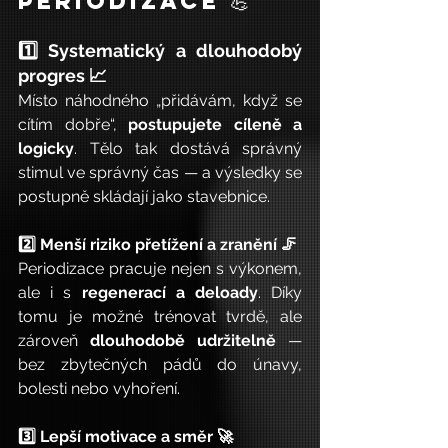
periodizace 💪
1️⃣ Systematický a dlouhodobý 
progres 📈
Místo náhodného „přidávám, když se 
cítím dobře“, 
postupujete cíleně a 
logicky
. Tělo tak dostává správný 
stimul ve správný čas — a výsledky se 
postupně skládají jako stavebnice.
2️⃣ Menší riziko přetížení a zranění 🦵
Periodizace pracuje nejen s výkonem, 
ale i s 
regenerací a deloady
. Díky 
tomu je možné trénovat tvrdě, ale 
zároveň 
dlouhodobě udržitelně
 — 
bez zbytečných pádů do únavy, 
bolesti nebo vyhoření.
3️⃣ Lepší motivace a směr 🚀