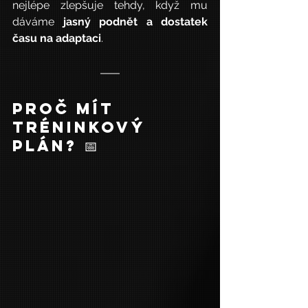
nejlépe zlepšuje tehdy, když mu 
dáváme 
jasný podnět a dostatek 
času na adaptaci
.
Proč mít 
tréninkový 
plán? 📅