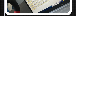
Periodizace 
tréninku
From
CZK 4,000.00
1 h
Rezervovat
Pokud chcete, aby váš trénink měl 
hlavu a patu, je 
Periodizace 
tréninku
 ideální cestou. Získáte 
dlouhodobě promyšlený plán
, který 
vychází z požadovaných cílů, 
zkušeností a reálných možností — a 
který se 
průběžně ladí podle 
průběžného pokroku
. Díky tomu 
budete trénovat efektivně, s menším 