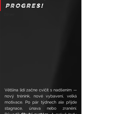
progres!
Tréninková dovolená
Zdraví
Většina lidí začne cvičit s nadšením — 
nový trénink, nové vybavení, velká 
motivace. Po pár týdnech ale přijde 
stagnace, únava nebo zranění. 