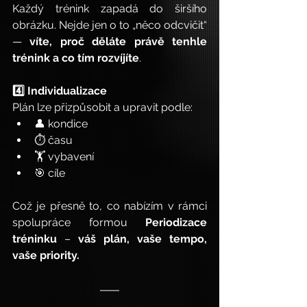
Každý trénink zapadá do širšího 
obrázku. Nejde jen o to „něco odcvičit“ 
— 
víte, proč děláte právě tenhle 
trénink a co tím rozvíjíte
.
4️⃣ Individualizace
Plán lze přizpůsobit a upravit podle:
👤 kondice
⏱ času
🏋️ vybavení
🎯 cíle
Což je přesně to, co nabízím v rámci 
spolupráce formou 
Periodizace 
tréninku
 – 
váš plán, vaše tempo, 
vaše priority.