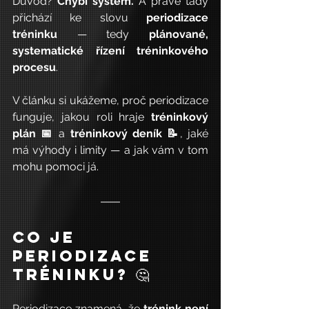
Důvod? 
Chybí systém. 
A právě tady 
přichází ke slovu 
periodizace 
tréninku
 — tedy 
plánované, 
systematické řízení tréninkového 
procesu
.
V článku si ukážeme, proč periodizace 
funguje, jakou roli hraje 
tréninkový 
plán 📅
 a 
tréninkový deník 📝
, jaké 
má výhody i limity — a jak vám v tom 
mohu pomoci já.
Co je 
periodizace 
tréninku? 🤔
Periodizace znamená, že 
trénink není 