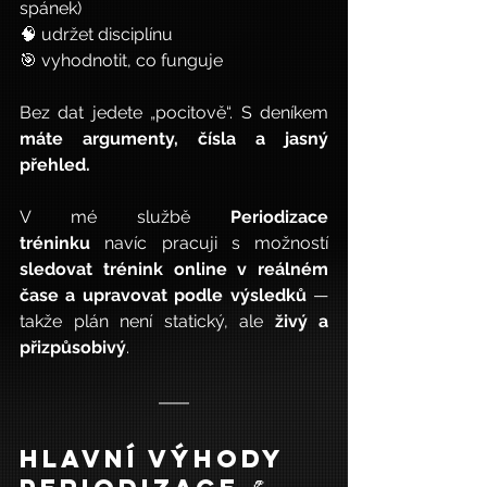
spánek)
🧠 udržet disciplínu
🎯 vyhodnotit, co funguje
Bez dat jedete „pocitově“. S deníkem 
máte argumenty, čísla a jasný 
přehled.
V mé službě 
Periodizace 
tréninku
 navíc pracuji s možností 
sledovat trénink online v reálném 
čase a upravovat podle výsledků
 — 
takže plán není statický, ale 
živý a 
přizpůsobivý
.
Hlavní výhody 