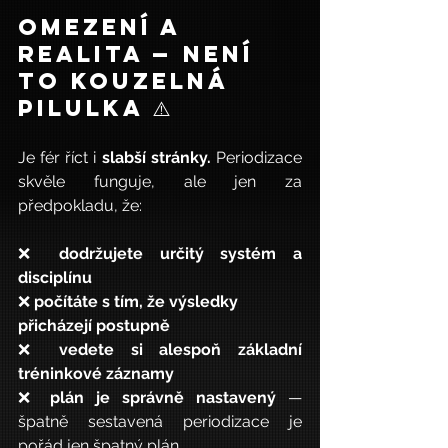
Omezení a 
realita — není 
to kouzelná 
pilulka ⚠️
Je fér říct i 
slabší stránky.
 Periodizace 
skvěle funguje, ale jen za 
předpokladu, že:
❌ 
dodržujete určitý systém a 
disciplínu
❌ 
počítáte s tím, že výsledky 
přicházejí postupně
❌ 
vedete si alespoň základní 
tréninkové záznamy
❌ 
plán je správně nastavený
 — 
špatně sestavená periodizace je 
pořád jen špatný plán