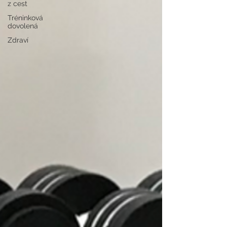
z cest
Tréninková
dovolená
Zdraví