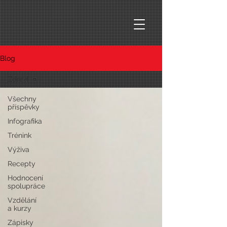
Blog
Zdraví
Všechny
příspěvky
Infografika
Trénink
Výživa
Recepty
Hodnocení
spolupráce
Vzdělání
a kurzy
Zápisky