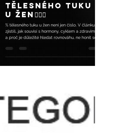
srovnání
procenta
tělesného tuku
u ŽEN🙋🏻‍♀️
% tělesného tuku u žen není jen číslo. V článku
zjistíš, jak souvisí s hormony, cyklem a zdravím —
a proč je důležité hledat rovnováhu, ne honit se
za co nejnižší hodnotou..