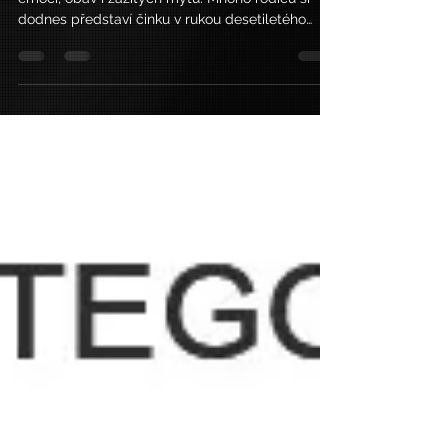
Téma silového tréninku dětí stále vyvolává řadu
emocí, obav i zažitých mýtů. Mnoho rodičů si
dodnes představí činku v rukou desetiletého
dítěte a automaticky si položí otázku: „Není to
nebezpečné? Nezastaví mu to růst?“ Paradoxem
však je, že děti využívají sílu od prvních měsíců
života. Přetáčení, lezení, šplhání, skákání, běhání
nebo hry na hřišti představují formy silového
zatížení, které jsou pro jejich vývoj naprosto
přirozené. Přesto ve chvíli, kdy přijde řeč na
cílený s