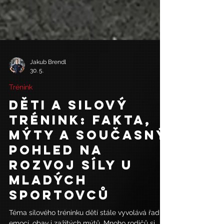
Jakub Brendl
30. 5.
Trénink
Děti a silový
trénink: fakta,
mýty a současný
pohled na
rozvoj síly u
mladých
sportovců