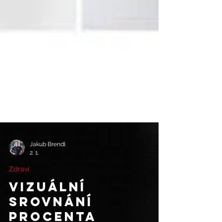
Jakub Brendl
2. 1.
Zdraví
Vizuální